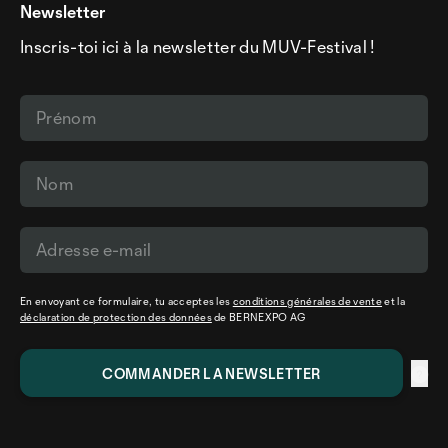
Numéro d’urgence: 112
Newsletter
Inscris-toi ici à la newsletter du MUV-Festival !
En envoyant ce formulaire, tu acceptes les
conditions générales de vente
et la
déclaration de protection des données
de BERNEXPO AG