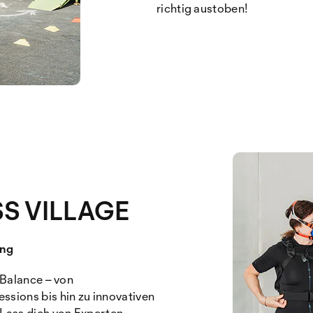
richtig austoben!
S VILLAGE
ung
 Balance – von
ions bis hin zu innovativen
Lass dich von Experten