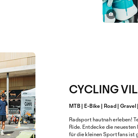
CYCLING VI
MTB | E-Bike | Road | Gravel 
Radsport hautnah erleben! Te
Ride. Entdecke die neuesten 
für die kleinen Sportfans is