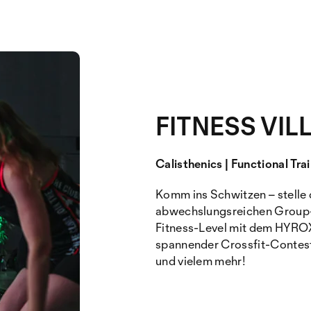
FITNESS VIL
Calisthenics | Functional Trai
Komm ins Schwitzen – stelle
abwechslungsreichen Group-F
Fitness-Level mit dem HYROX
spannender Crossfit-Contest
und vielem mehr!