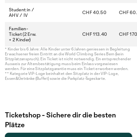
Student:in /
CHF 40.50
CHF 60
AHV / IV
Familien-
Ticket (2 Erw.
CHF 113.40
CHF 170
+ 2 Kinder)
* Kinder bis 6 Jahre: Alle Kinder unter 6 Jahren geniessen in Begleitung
Erwachsener freien Eintritt an die World Climbing Series Bern (kein
Sitzplatzanspruch). Ein Ticket ist nicht notwendig. Ein entsprechender
Ausweis zur Altersbestätigung muss beim Einlass vorgewiesen
werden. Für eine Sitzplatzgarantie muss ein Ticket erworben werden.
** Kategorie VIP-Loge beinhaltet den Sitzplatz in der VIP-Loge,
Essen&Getränke (Buffet) sowie die Parkplatz-Tageskarte.
Ticketshop - Sichere dir die besten
Plätze