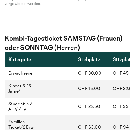
vorgewiesen werden.
Kombi-Tagesticket SAMSTAG (Frauen)
oder SONNTAG (Herren)
Kategorie
Stehplatz
Sitzpla
Erwachsene
CHF 30.00
CHF 45
Kinder 6-16
CHF 15.00
CHF 22
Jahre*
Student:in /
CHF 22.50
CHF 33.
AHV / IV
Familien-
Ticket (2 Erw.
CHF 63.00
CHF 94